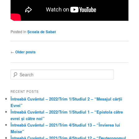
Posted in
Școala de Sabat
Post
←
Older posts
navigation
S
e
a
r
RECENT POSTS
c
Întreabă Cuvântul – 2022/Trim 1/Studiul 2 – “Mesajul cărții
h
Evrei”
Întreabă Cuvântul – 2022/Trim 1/Studiul 1 – “Epistola către
evrei și către noi”
Întreabă Cuvântul – 2021/Trim 4/Studiul 13 – “Învierea lui
Moise”
Întreabă Cuvântul – 2021/Trim 4/Studiul 12 – “Deuteronomul