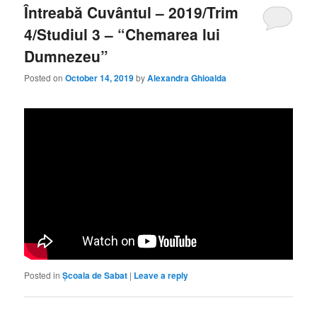
Întreabă Cuvântul – 2019/Trim
4/Studiul 3 – “Chemarea lui
Dumnezeu”
Posted on
October 14, 2019
by
Alexandra Ghioalda
Posted in
Școala de Sabat
|
Leave a reply