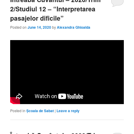
2/Studiul 12 – “Interpretarea
pasajelor dificile”
Posted on
June 14, 2020
by
Alexandra Ghioalda
Posted in
Școala de Sabat
|
Leave a reply