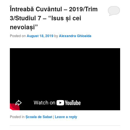
Întreabă Cuvântul – 2019/Trim
3/Studiul 7 – “Isus și cei
nevoiași”
Posted on
August 18, 2019
by
Alexandra Ghioalda
Posted in
Școala de Sabat
|
Leave a reply