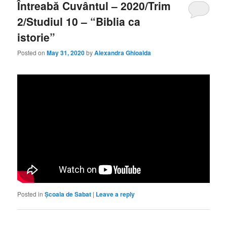
Întreabă Cuvântul – 2020/Trim
2/Studiul 10 – “Biblia ca
istorie”
Posted on
May 31, 2020
by
Alexandra Ghioalda
Posted in
Școala de Sabat
|
Leave a reply