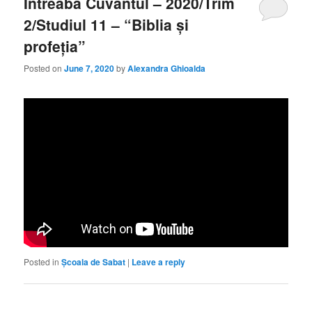
Întreabă Cuvântul – 2020/Trim
2/Studiul 11 – “Biblia și
profeția”
Posted on
June 7, 2020
by
Alexandra Ghioalda
Posted in
Școala de Sabat
|
Leave a reply