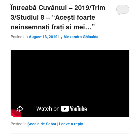
Întreabă Cuvântul – 2019/Trim
3/Studiul 8 – “Acești foarte
neînsemnați frați ai mei…”
Posted on
August 18, 2019
by
Alexandra Ghioalda
Posted in
Școala de Sabat
|
Leave a reply