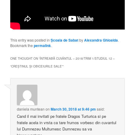
This entry was posted in
Școala de Sabat
by
Alexandra Ghioalda
.
Bookmark the
permalink
.
ONE THOUGHT ON “
ÎNTREABĂ CUVÂNTUL – 2018/TRIM 1/STUDIUL 12 –
“CREȘTINUL ȘI OBICEIURILE SALE”
”
daniela muntean
on
March 30, 2018 at 9:46 pm
said:
Cand il mai invitati pe fratele Dragos Turturica si pe
fratele acela in vrsta ca tare frumos vorbesc din cuvantul
lui Dumnezeu Multumesc Dumnezeu sa va