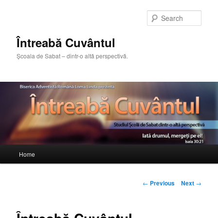
Sear
Întreabă Cuvântul
Școala de Sabat – dintr-o altă perspectivă.
Main
Home
Skip
menu
to
Post
←
Previous
Next
→
navigation
primary
content