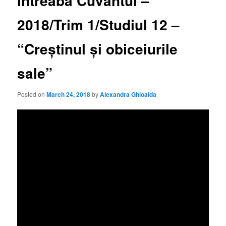
Întreabă Cuvântul –
2018/Trim 1/Studiul 12 –
“Creștinul și obiceiurile
sale”
Posted on
March 24, 2018
by
Alexandra Ghioalda