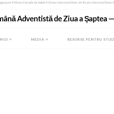
gaciune 9:00 am | Scoala de Sabat 9:30 am | Serviciul Divin 10:45 am | Serviciul Divin
mână Adventistă de Ziua a Șaptea 
 NOI
MEDIA
RESURSE PENTRU STUD