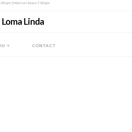
 6:00 pm | Miercuri Seara 7:00 pm
— Loma Linda
IU
CONTACT