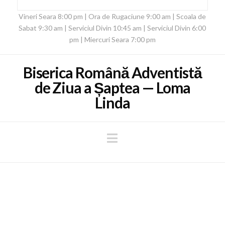
Vineri Seara 8:00 pm | Ora de Rugaciune 9:00 am | Scoala de
Sabat 9:30 am | Serviciul Divin 10:45 am | Serviciul Divin 6:00
pm | Miercuri Seara 7:00 pm
Biserica Română Adventistă
de Ziua a Șaptea — Loma
Linda
Navigation